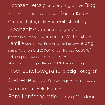
Blog
Hochzeit Leipzig
kinderfotograf
Gäste
Kinder
Paare
Raps
Pärchen
Familien
Freunde
Hochzeitsshooting
Outdoor Fotografie
Hochzeit
Outdoor
Outdoor
Kinderfotografie
frauenportrait
Weihnachten
portrait in blumen
Familie
leipzig
Schloss
Weihnachtsshooting
News
Outdoor
fotograf
Pärchen
Kinder
Herbst
Familie
leipzig
Hochzeitsfest
Familienfotos
Natur
Hochzeitshooting im Freien
kinderfotografie
Hochzeitsfotografie
leipzig Fotograf
Gallerie
Schwangerschaft
Feier
Leipzig
Fest
portrait
Feld
Natur
Blumen
Familienfotografie
Leipzig Outdoor