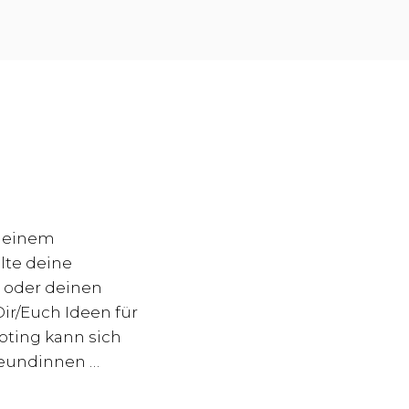
t einem
lte deine
 oder deinen
Dir/Euch Ideen für
oting kann sich
reundinnen …