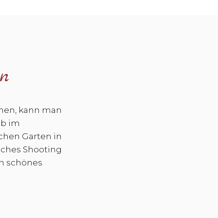
en
ühen, kann man
Ob im
chen Garten in
liches Shooting
in schönes