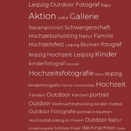
Leipzig Outdoor Fotograf
Raps
Aktion
Gallerie
Liebe
Schwangerschaft
frauenportrait
Hochzeitsshooting
Familie
Natur
Hochzeitsfest
fotograf
Blumen
Leipzig
Kinder
Hochzeit Leipzig
leipzig
kinderfotograf
Freunde
Hochzeitsfotografie
leipzig
News
Hochzeit
kinderfotografie
Familie
Familienfotos
Outdoor
portrait
Familien
Pärchen
Outdoor
Weihnachtsshooting
Kinder
Herbst
Outdoor Fotografie
portrait in blumen
Outdoor
Natur
Hochzeitshooting im Freien
Weihnachten
Schloss
Feier
Kinderfotografie
Gäste