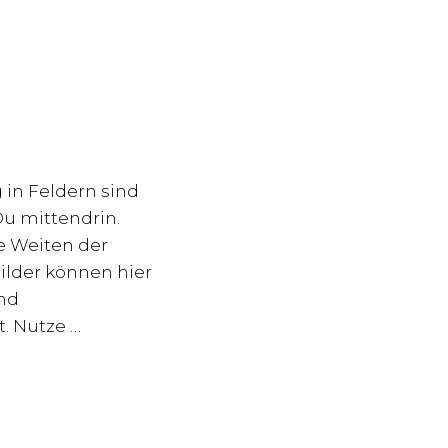
 in Feldern sind
Du mittendrin.
e Weiten der
lder können hier
nd
. Nutze …