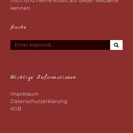
mich und meine Arbeit auf dieser Webseite
kennen.
Suche
S
Search
E
for:
A
R
C
H
Wichtige Informationen
Impressum
Datenschutzerklärung
AGB