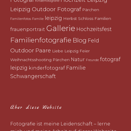
Kinderfotografie
Leipzig Outdoor Fotograf
Pärchen
leipzig
Herbst
Schloss
Familien
Familienfotos
Familie
Gallerie
Hochzeitsfest
frauenportrait
Familienfotografie
Blog
Feld
Outdoor
Paare
Liebe
Leipzig
Feier
fotograf
Natur
Weihnachtsshooting
Pärchen
Freunde
leipzig
Familie
kinderfotograf
Schwangerschaft
Über diese Website
Fotografie ist meine Leidenschaft – lerne