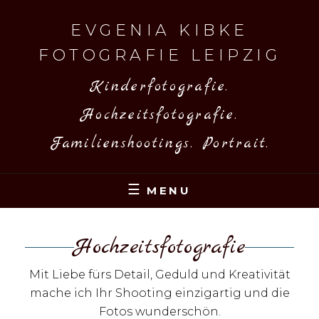
Skip
to
EVGENIA KIBKE
content
FOTOGRAFIE LEIPZIG
Kinderfotografie.
Hochzeitsfotografie.
Familienshootings. Portrait.
MENU
Hochzeitsfotografie
Mit Liebe fürs Detail, Geduld und Kreativität
mache ich Ihr Shooting einzigartig und die
Fotos wunderschön.