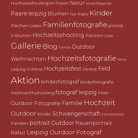
Natur
Hochzeitshooting im Freien
Kinderfotografie
Kinder
Paare
leipzig
Blumen
Raps
Fest
Familienfotografie
Pärchen
Liebe
portrait
Hochzeitsshooting
in blumen
Pärchen
Gäste
Gallerie
Blog
Outdoor
Familie
Hochzeitsfotografie
Weihnachten
News
Hochzeitsfest
Feld
Leipzig
Schloss
Herbst
Aktion
kinderfotograf
kinderfotografie
fotograf leipzig
Weihnachtsshooting
Feier
Hochzeit
Familie
Outdoor Fotografie
Outdoor
Schwangerschaft
Kinder
Familienfotos
portrait
Outdoor
frauenportrait
Familien
Leipzig Outdoor Fotograf
Natur