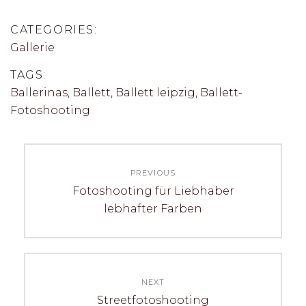
CATEGORIES:
Gallerie
TAGS:
Ballerinas
,
Ballett
,
Ballett leipzig
,
Ballett-
Fotoshooting
Beitragsnavigation
PREVIOUS
Previous
Fotoshooting für Liebhaber
post:
lebhafter Farben
NEXT
Next
Streetfotoshooting