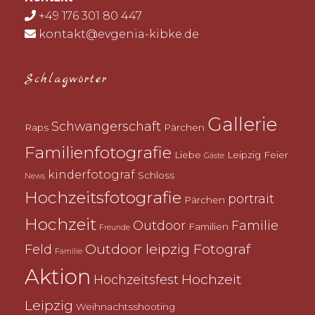
+49 176 301 80 447
kontakt@evgenia-kibke.de
Schlagwörter
Gallerie
Schwangerschaft
Raps
Pärchen
Familienfotografie
Liebe
Leipzig
Feier
Gäste
kinderfotograf
Schloss
News
Hochzeitsfotografie
portrait
Pärchen
Hochzeit
Outdoor
Familie
Familien
Freunde
Outdoor
leipzig Fotograf
Feld
Familie
Aktion
Hochzeit
Hochzeitsfest
Leipzig
Weihnachtsshooting