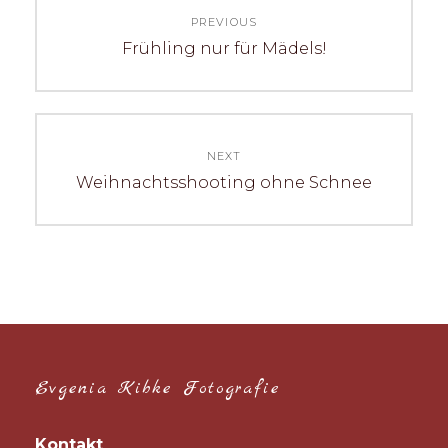
Beitragsnavigation
PREVIOUS
Previous
Frühling nur für Mädels!
post:
NEXT
Next
Weihnachtsshooting ohne Schnee
post:
Evgenia Kibke Fotografie
Kontakt