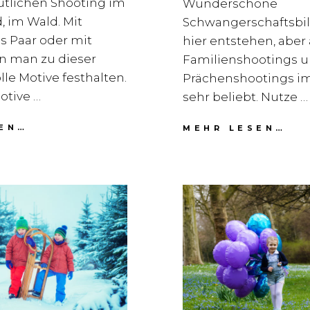
tlichen Shooting im
Wunderschöne
d, im Wald. Mit
Schwangerschaftsbi
s Paar oder mit
hier entstehen, aber
n man zu dieser
Familienshootings 
lle Motive festhalten.
Prächenshootings im
otive …
sehr beliebt. Nutze …
FOTOSHOOTING
FO
EN…
MEHR LESEN…
GOLDENER
IM
HERBST
FE