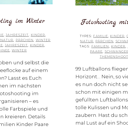
oting im Winter
Fotoshooting mi
IE
,
JAHRESZEIT
,
KINDER
,
TYPES:
FAMILIE
,
KINDER
,
 NATUR
,
PÄRCHEN
,
WINTER
NATUR
,
PÄRCHEN
,
SCHW
IE
,
JAHRESZEIT
,
KINDER
,
TAGS:
FAMILIEN
,
KINDER
,
HNEE
,
WINTER
PAARE
,
SCHWANGER
THEMENSHOOT
oben und selbst die
99 Luftballons flieg
neeflocke auf einem
Horizont… Nein, so v
en? Lasst es Euch
es nun doch nicht s
hen im nächsten
schon mit einigen m
Fotoshooting im
gefüllten Luftballons
ganisieren – es
tolle Kulissen und M
tolle Farbspiele und
zaubern. Hast du sc
 kreieren. Details
mal Lust auf ein Sho
milien Kinder Paare