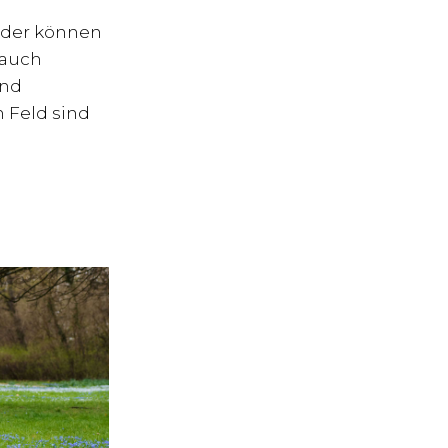
lder können
 auch
und
 Feld sind
TOSHOOTING
LD