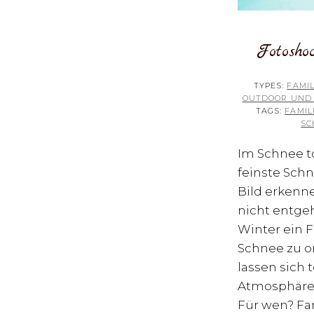
Fotosho
TYPES:
FAMIL
OUTDOOR UND
TAGS:
FAMIL
SC
Im Schnee t
feinste Sch
Bild erkenn
nicht entge
Winter ein 
Schnee zu or
lassen sich 
Atmosphären
Für wen? Fa