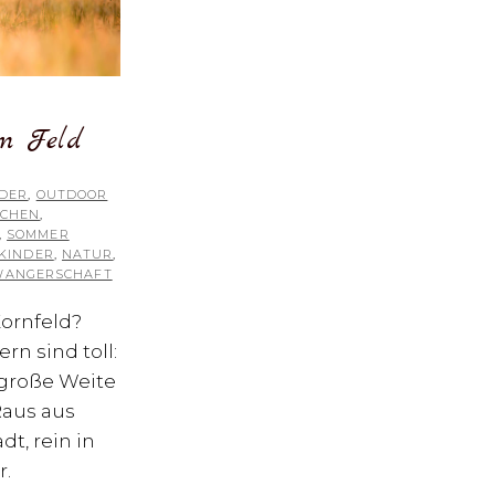
im Feld
NDER
,
OUTDOOR
RCHEN
,
,
SOMMER
KINDER
,
NATUR
,
WANGERSCHAFT
Kornfeld?
rn sind toll:
 große Weite
Raus aus
t, rein in
r.