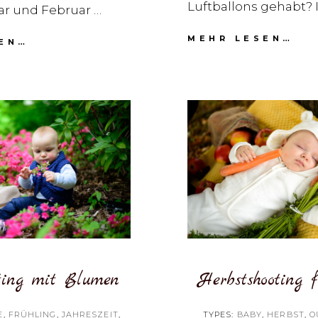
Luftballons gehabt? 
r und Februar …
FO
MEHR LESEN…
FOTOSHOOTING
EN…
MI
IM
BA
WINTER
ting mit Blumen
Herbstshooting 
E
,
FRÜHLING
,
JAHRESZEIT
,
TYPES:
BABY
,
HERBST
,
O