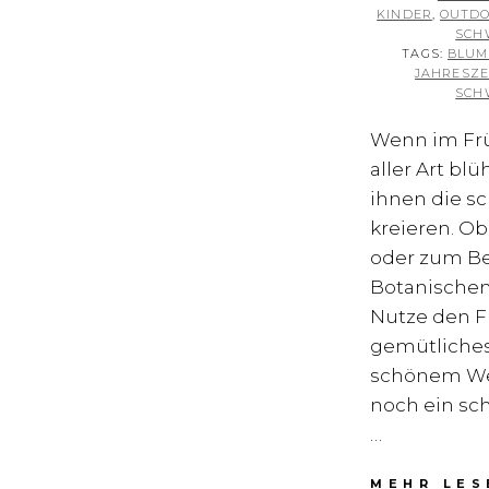
KINDER
,
OUTDO
SCH
TAGS:
BLUM
JAHRESZE
SCH
Wenn im Fr
aller Art bl
ihnen die s
kreieren. O
oder zum Be
Botanischen 
Nutze den Fr
gemütliches
schönem Wet
noch ein sch
…
MEHR LES