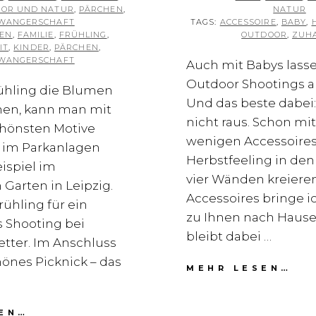
OR UND NATUR
,
PÄRCHEN
,
NATUR
WANGERSCHAFT
TAGS:
ACCESSOIRE
,
BABY
,
EN
,
FAMILIE
,
FRÜHLING
,
OUTDOOR
,
ZUH
IT
,
KINDER
,
PÄRCHEN
,
WANGERSCHAFT
Auch mit Babys lasse
Outdoor Shootings a
ühling die Blumen
Und das beste dabei
ühen, kann man mit
nicht raus. Schon mi
chönsten Motive
wenigen Accessoires 
b im Parkanlagen
Herbstfeeling in de
ispiel im
vier Wänden kreieren
Garten in Leipzig.
Accessoires bringe i
ühling für ein
zu Ihnen nach Hause
 Shooting bei
bleibt dabei …
ter. Im Anschluss
önes Picknick – das
HE
MEHR LESEN…
FÜ
BA
FOTOSHOOTING
EN…