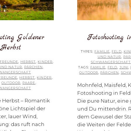
Fotoshooting 
oting Goldener
Herbst
TYPES:
FAMILIE
,
FELD
,
KI
UND NATUR
,
PÄ
FREUNDE
,
HERBST
,
KINDER
,
SCHWANGERSCHAFT
UND NATUR
,
PÄRCHEN
,
TAGS:
FAMILIE
,
FELD
,
JUNI
,
WANGERSCHAFT
OUTDOOR
,
PÄRCHEN
,
SCH
FREUNDE
,
HERBST
,
KINDER
,
,
OUTDOOR
,
PAARE
,
Mohnfeld, Maisfeld, 
WANGERSCHAFT
Fotoshooting in Felde
 Herbst – Romantik
Die pure Natur, eine
öne Lichtspiel der
und Du mittendrin. 
er, lauer Wind,
dem Gewusel der Stad
ng: das ruft nach
die Weiten der Felde