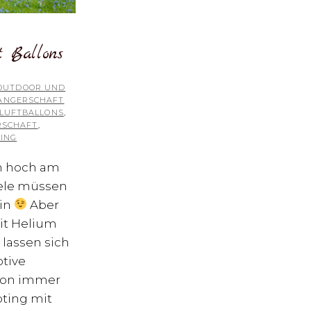
t Ballons
OUTDOOR UND
ANGERSCHAFT
LUFTBALLONS
,
SCHAFT
,
ING
en hoch am
iele müssen
ein
Aber
it Helium
 lassen sich
otive
hon immer
oting mit