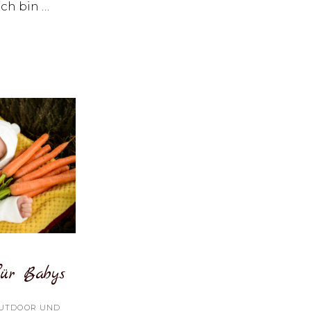
Ich bin …
TOSHOOTING
T
LLONS
für Babys
UTDOOR UND