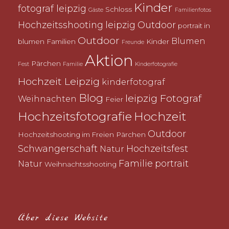
Kinder
fotograf leipzig
Schloss
Gäste
Familienfotos
Hochzeitsshooting
leipzig
Outdoor
portrait in
Outdoor
Blumen
blumen
Familien
Kinder
Freunde
Aktion
Pärchen
Fest
Familie
Kinderfotografie
Hochzeit Leipzig
kinderfotograf
Blog
leipzig Fotograf
Weihnachten
Feier
Hochzeitsfotografie
Hochzeit
Outdoor
Hochzeitshooting im Freien
Pärchen
Schwangerschaft
Hochzeitsfest
Natur
Familie
portrait
Natur
Weihnachtsshooting
Über diese Website