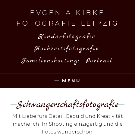
Skip
to
EVGENIA KIBKE
content
FOTOGRAFIE LEIPZIG
Kinderfotografie.
Hochzeitsfotografie.
Familienshootings. Portrait.
MENU
Schwangerschaftsfotografie
Mit Liebe fürs Detail, Geduld und Kreativität
mache ich Ihr Shooting einzigartig und die
Fotos wunderschön.